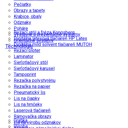
Pečiatky
Obrazy a tapety
Krabice, obaly
Odznaky
Poháre
Rezací stôl a fréza Kongsberg
Výstavné a prezentačné systémy
Digitálna latexová tlačiareň HP Latex
Orientačné systémy
Digitálna mild solvent tlačiareň MUTOH
Technologie
Rezací ploter
Laminator
Sieťotlačový stôl
Sieťotlačový karusel
Tampoprint
Rezačka polystyrénu
Rezačka na papier
Pneumatický lis
Lis na čiapky
Lis na hrnčeky
Laserová tlačiareň
Rámovačka obrazy
Grafika
Lis na výrobu odznakov
Výroba