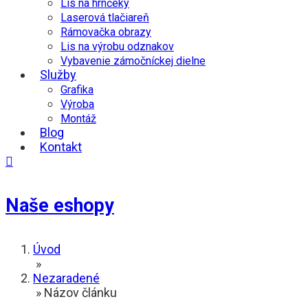
Lis na hrnčeky
Laserová tlačiareň
Rámovačka obrazy
Lis na výrobu odznakov
Vybavenie zámočníckej dielne
Služby
Grafika
Výroba
Montáž
Blog
Kontakt

Naše eshopy
Úvod
»
Nezaradené
»
Názov článku