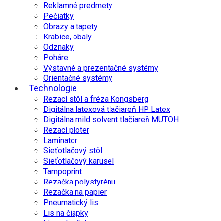
Reklamné predmety
Pečiatky
Obrazy a tapety
Krabice, obaly
Odznaky
Poháre
Výstavné a prezentačné systémy
Orientačné systémy
Technologie
Rezací stôl a fréza Kongsberg
Digitálna latexová tlačiareň HP Latex
Digitálna mild solvent tlačiareň MUTOH
Rezací ploter
Laminator
Sieťotlačový stôl
Sieťotlačový karusel
Tampoprint
Rezačka polystyrénu
Rezačka na papier
Pneumatický lis
Lis na čiapky