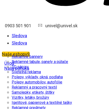
0903 501 901
univel@univel.sk
Sledova
Sledova
Naše eshopy
Reklamné bannery
Reklamné tabule, panely a pútače
Úvod
3D nápisy
Naša ponuka
Svetelná reklama
Polepy, výklady, okná, podlaha
Polepy automobilov, autofólie
Reklamný a pracovný textil
Samolepky, etikety, štítky
Vizitky, letáky, brožúry
Igelitové, papierové a textilné tašky
Reklamné predmety