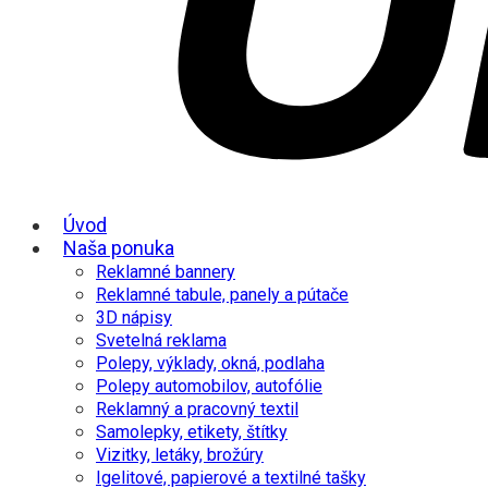
Úvod
Naša ponuka
Reklamné bannery
Reklamné tabule, panely a pútače
3D nápisy
Svetelná reklama
Polepy, výklady, okná, podlaha
Polepy automobilov, autofólie
Reklamný a pracovný textil
Samolepky, etikety, štítky
Vizitky, letáky, brožúry
Igelitové, papierové a textilné tašky