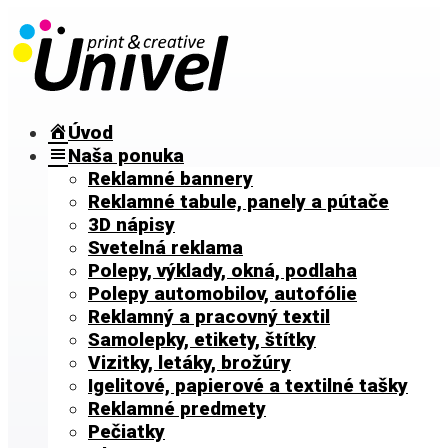
Úvod
Naša ponuka
Reklamné bannery
Reklamné tabule, panely a pútače
3D nápisy
Svetelná reklama
Polepy, výklady, okná, podlaha
Polepy automobilov, autofólie
Reklamný a pracovný textil
Samolepky, etikety, štítky
Vizitky, letáky, brožúry
Igelitové, papierové a textilné tašky
Reklamné predmety
Pečiatky