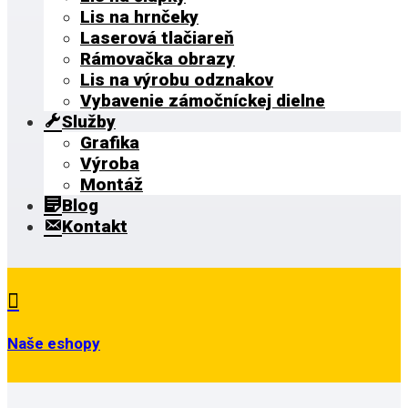
Lis na hrnčeky
Laserová tlačiareň
Rámovačka obrazy
Lis na výrobu odznakov
Vybavenie zámočníckej dielne
Služby
Grafika
Výroba
Montáž
Blog
Kontakt

Naše eshopy