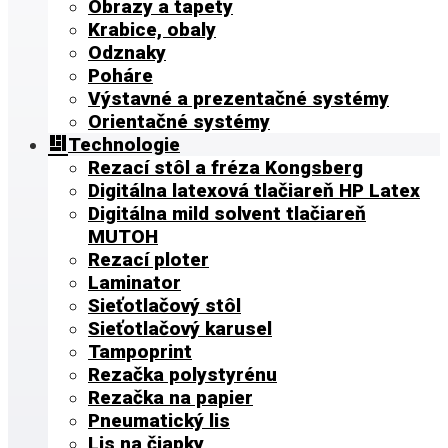
Obrazy a tapety
Krabice, obaly
Odznaky
Poháre
Výstavné a prezentačné systémy
Orientačné systémy
Technologie
Rezací stôl a fréza Kongsberg
Digitálna latexová tlačiareň HP Latex
Digitálna mild solvent tlačiareň
MUTOH
Rezací ploter
Laminator
Sieťotlačový stôl
Sieťotlačový karusel
Tampoprint
Rezačka polystyrénu
Rezačka na papier
Pneumatický lis
Lis na čiapky