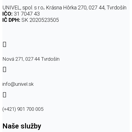
UNIVEL, spol. s r.o
.
Krásna Hôrka 270, 027 44, Tvrdošín
IČO:
31 7047 43
IČ DPH:
SK 2020523505

Nová 271, 027 44 Tvrdošín

info@univel.sk

(+421) 901 700 005
Naše služby